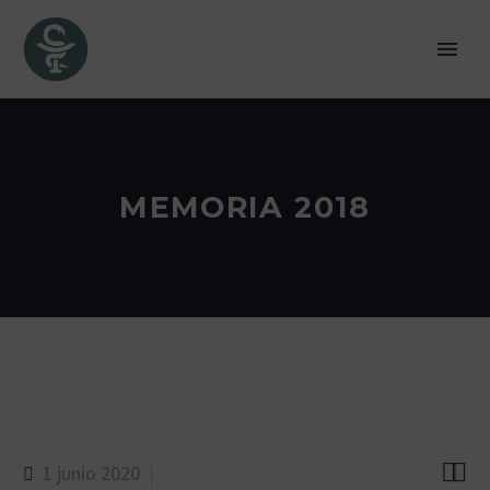
MEMORIA 2018


1 junio 2020