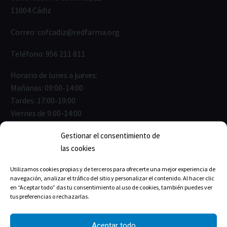
11004 Cádiz
Correo:
cofcadiz@redfarma.org
Teléfono:
956 211 811
Horario de lunes a jueves:
Mañanas: 09:00-14:00
Tardes: 17:00-19:00
Viernes de 9:00-14:00
Julio, agosto: 9:00 a 14:00 h
Gestionar el consentimiento de
las cookies
Utilizamos cookies propias y de terceros para ofrecerte una mejor experiencia de
navegación, analizar el tráfico del sitio y personalizar el contenido. Al hacer clic
ENLACES ÚTILES
en “Aceptar todo” das tu consentimiento al uso de cookies, también puedes ver
tus preferencias o rechazarlas.
Junta de Gobierno
Aceptar todo