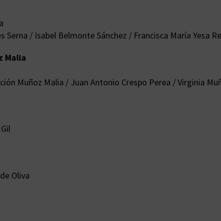
a
s Serna / Isabel Belmonte Sánchez / Francisca María Yesa R
z Malia
pción Muñoz Malia / Juan Antonio Crespo Perea / Virginia M
Gil
de Oliva