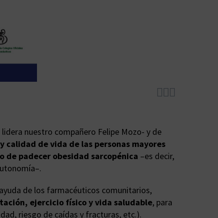



ue lidera nuestro compañero Felipe Mozo- y de
 y calidad de vida de las personas mayores
go de padecer obesidad sarcopénica
–es decir,
 autonomía–.
y ayuda de los farmacéuticos comunitarios,
ación, ejercicio físico y vida saludable
, para
ad, riesgo de caídas y fracturas, etc.).