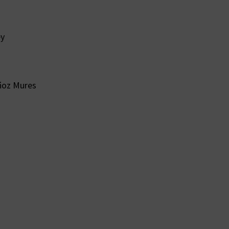
ey
uñoz Mures