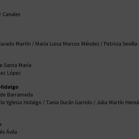
r Canales
rado Martín / María Luisa Marcos Méndez / Patricia Sevilla 
de Santa María
uez López
 Hidalgo
r de Barrameda
 la Yglesia Hidalgo / Tania Durán Garrido / Julia Martín Her
a
és Ávila