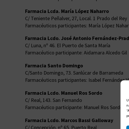
Farmacia Lcda. María López Naharro
C/ Teniente Peñalver, 27, Local. 1 Prado del Rey
Farmacéuticos participantes: María López Nahar
Farmacia Lcdo. José Antonio Fernández-Prad
C/ Luna, nº 46. El Puerto de Santa María
Farmacéutico participante: Aidamara Alcedo Gil
Farmacia Santo Domingo
C/Santo Domingo, 73. Sanlúcar de Barrameda
Farmacéuticos participantes: Isabel Fernández V
Farmacia Lcdo. Manuel Ros Sordo
C/ Real, 143. San Fernando
U
n
Farmacéutico participante: Manuel Ros Sordo
“
p
Farmacia Lcdo. Marcos Bassi Galloway
C/ Concepción, nº 65. Puerto Real