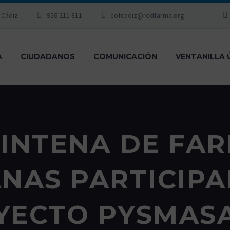
, Cádiz
956 211 811
cofcadiz@redfarma.org
A
CIUDADANOS
COMUNICACIÓN
VENTANILLA 
INTENA DE FA
NAS PARTICIPA
YECTO PYSMAS