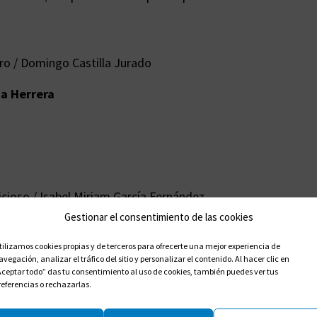
ro / Domingo Castilla Jurado
a Herrera
icioso / Isabel Miriam García Fernández
Gestionar el consentimiento de las cookies
tilizamos cookies propias y de terceros para ofrecerte una mejor experiencia de
avegación, analizar el tráfico del sitio y personalizar el contenido. Al hacer clic en
Aceptar todo” das tu consentimiento al uso de cookies, también puedes ver tus
referencias o rechazarlas.