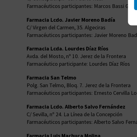
Farmacéuticos participantes: Marcos Bassi Gallo
Farmacia Lcdo. Javier Moreno Badía
C/ Virgen del Carmen, 35. Algeciras
Farmacéuticos participantes: Javier Moreno Badí
Farmacia Lcda. Lourdes Díaz Ríos
Avda. del Mosto, nº 10. Jerez de la Frontera
Farmacéutico participante: Lourdes Díaz Ríos
Farmacia San Telmo
Polg. San Telmo, Bloq. 7. Jerez de la Frontera
Farmacéuticos participantes: Ernesto Cervilla Loz
Farmacia Lcdo. Alberto Salvo Fernández
C/ Sevilla, nº 24. La Línea de la Concepción
Farmacéuticos participantes: Alberto Salvo Fern
Farmacia Luis Machuca Molina