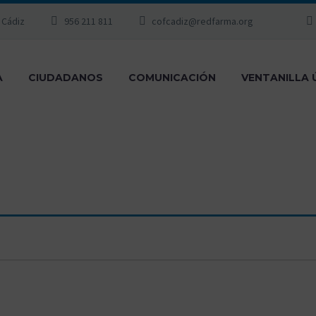
, Cádiz
956 211 811
cofcadiz@redfarma.org
A
CIUDADANOS
COMUNICACIÓN
VENTANILLA 