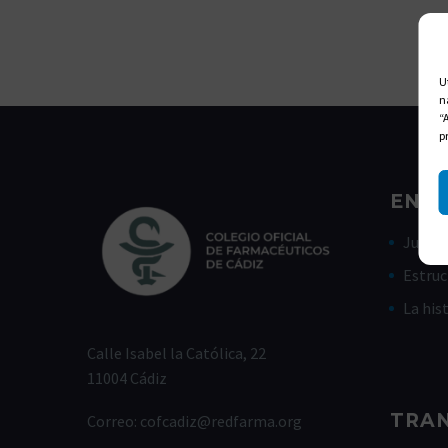
U
n
“
p
ENLA
Junta 
Estruc
La his
Calle Isabel la Católica, 22
11004 Cádiz
TRA
Correo:
cofcadiz@redfarma.org