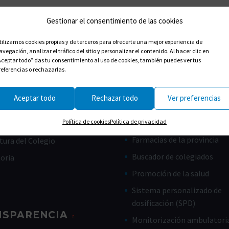
Gestionar el consentimiento de las cookies
tilizamos cookies propias y de terceros para ofrecerte una mejor experiencia de
avegación, analizar el tráfico del sitio y personalizar el contenido. Al hacer clic en
Aceptar todo” das tu consentimiento al uso de cookies, también puedes ver tus
referencias o rechazarlas.
Aceptar todo
Rechazar todo
Ver preferencias
CES ÚTILES
CIUDADANOS
Política de cookies
Política de privacidad
Farmacias de guardia
de Gobierno
Farmacias de la provincia
tura del Colegio
Buscador de colegiados
toria
Promoción de la salud
Sistema personalizado de
dosificación (SPD)
NSPARENCIA
Monitorización ambulatoria