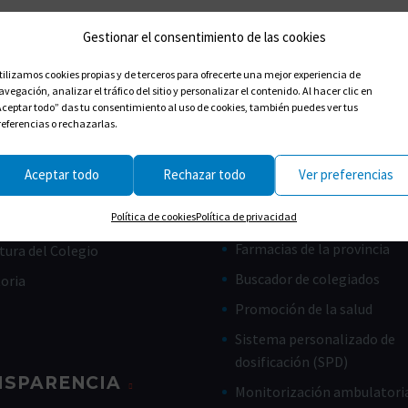
Gestionar el consentimiento de las cookies
tilizamos cookies propias y de terceros para ofrecerte una mejor experiencia de
avegación, analizar el tráfico del sitio y personalizar el contenido. Al hacer clic en
Aceptar todo” das tu consentimiento al uso de cookies, también puedes ver tus
referencias o rechazarlas.
Aceptar todo
Rechazar todo
Ver preferencias
CES ÚTILES
CIUDADANOS
Política de cookies
Política de privacidad
Farmacias de guardia
de Gobierno
Farmacias de la provincia
tura del Colegio
Buscador de colegiados
toria
Promoción de la salud
Sistema personalizado de
dosificación (SPD)
NSPARENCIA
Monitorización ambulatoria