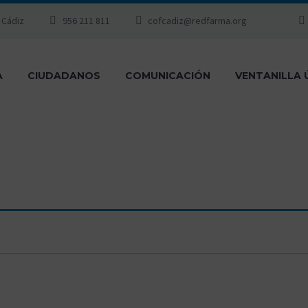
, Cádiz
956 211 811
cofcadiz@redfarma.org
A
CIUDADANOS
COMUNICACIÓN
VENTANILLA 