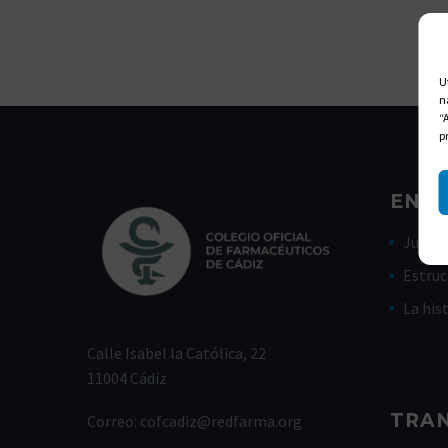
U
n
“
p
ENLA
Junta 
Estruc
La his
Calle Isabel la Católica, 22
11004 Cádiz
TRA
Correo:
cofcadiz@redfarma.org