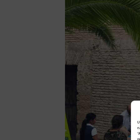
U
n
“
p