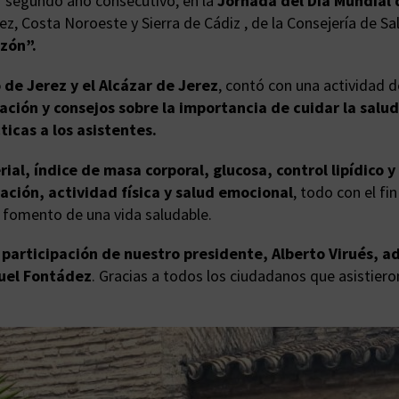
r segundo año consecutivo, en la
Jornada del Día Mundial 
rez, Costa Noroeste y Sierra de Cádiz , de la Consejería de
zón”.
 de Jerez y el Alcázar de Jerez
, contó con una actividad d
ón y consejos sobre la importancia de cuidar la salud d
icas a los asistentes.
erial, índice de masa corporal, glucosa, control lipídico
ción, actividad física y salud emocional
, todo con el fi
 fomento de una vida saludable.
a
participación de nuestro presidente, Alberto Virués, 
guel Fontádez
. Gracias a todos los ciudadanos que asistier