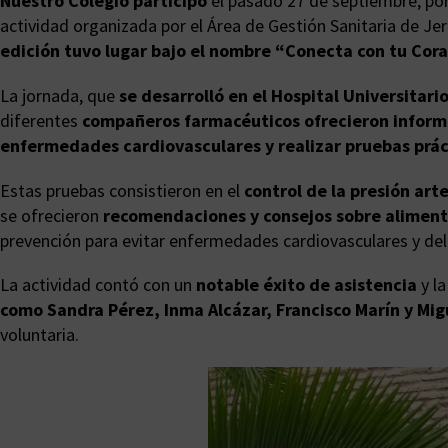
Nuestro Colegio participó
el pasado 27 de septiembre, po
actividad organizada por el Área de Gestión Sanitaria de Je
edición tuvo lugar bajo el nombre “Conecta con tu Cora
La jornada, que
se desarrolló en el Hospital Universitario
diferentes
compañeros farmacéuticos ofrecieron informaci
enfermedades cardiovasculares y realizar pruebas práct
Estas pruebas consistieron en el
control de la presión art
se ofrecieron
recomendaciones y consejos sobre alimenta
prevención para evitar enfermedades cardiovasculares y del
La actividad contó con un
notable éxito de asistencia
y l
como Sandra Pérez, Inma Alcázar, Francisco Marín y Mi
voluntaria.