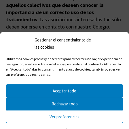
aquellos colectivos que deseen conocer la
importancia de un correcto uso de los
tratamientos
. Las asociaciones interesadas tan sólo
deben ponerse en contacto con nuestro Colegio.
Gestionar el consentimiento de
las cookies
Compartir en:
Utilizamos cookies propias y de terceros para ofrecerte una mejor experiencia de
navegación, analizar el tráfico del sitio y personalizar el contenido. Al hacer clic
en “Aceptar todo” das tu consentimiento al uso de cookies, también puedes ver
tus preferencias o rechazarlas.
Aceptar todo
Rechazar todo
Ver preferencias