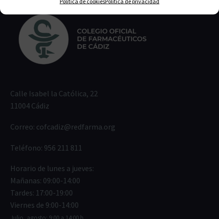
Política de cookies
Política de privacidad
Calle Isabel la Católica, 22
11004 Cádiz
Correo:
cofcadiz@redfarma.org
Teléfono:
956 211 811
Horario de lunes a jueves:
Mañanas: 09:00-14:00
Tardes: 17:00-19:00
Viernes de 9:00-14:00
Julio, agosto: 9:00 a 14:00 h