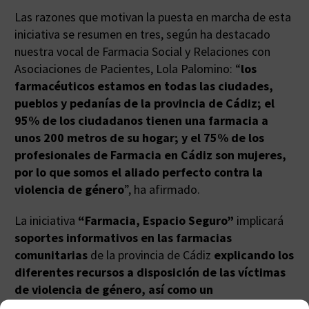
Las razones que motivan la puesta en marcha de esta
iniciativa se resumen en tres, según ha destacado
nuestra vocal de Farmacia Social y Relaciones con
Asociaciones de Pacientes, Lola Palomino: “
los
farmacéuticos estamos en todas las ciudades,
pueblos y pedanías de la provincia de Cádiz; el
95% de los ciudadanos tienen una farmacia a
unos 200 metros de su hogar; y el 75% de los
profesionales de Farmacia en Cádiz son mujeres,
por lo que somos el aliado perfecto contra la
violencia de género
”, ha afirmado.
La iniciativa
“Farmacia, Espacio Seguro”
implicará
soportes informativos en las farmacias
comunitarias
de la provincia de Cádiz
explicando los
diferentes recursos a disposición de las víctimas
de violencia de género, así como un
procedimiento de actuación ante la violencia