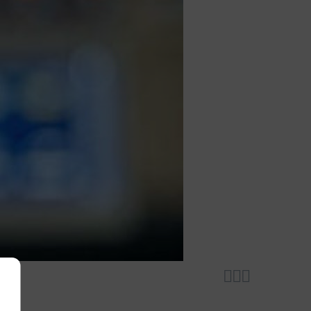


