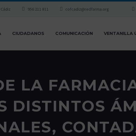
, Cádiz
956 211 811
cofcadiz@redfarma.org
A
CIUDADANOS
COMUNICACIÓN
VENTANILLA 
DE LA FARMACI
S DISTINTOS Á
NALES, CONTAD