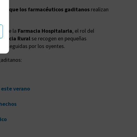
abor que los farmacéuticos gaditanos
realizan
el de la
Farmacia Hospitalaria
, el rol del
rmacia Rural
se recogen en pequeñas
más seguidas por los oyentes.
gaditanos:
 este verano
 hechos
ico