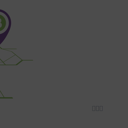


