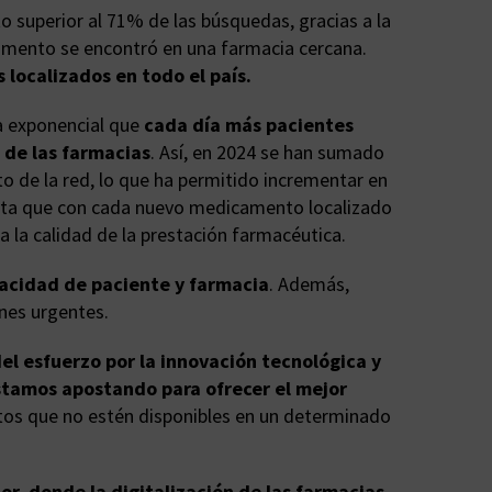
to superior al 71% de las búsquedas, gracias a la
icamento se encontró en una farmacia cercana.
localizados en todo el país.
a exponencial que
cada día más pacientes
 de las farmacias
. Así, en 2024 se han sumado
o de la red, lo que ha permitido incrementar en
ilita que con cada nuevo medicamento localizado
a la calidad de la prestación farmacéutica.
ivacidad de paciente y farmacia
. Además,
ones urgentes.
l esfuerzo por la innovación tecnológica y
estamos apostando para ofrecer el mejor
ntos que no estén disponibles en un determinado
or, donde la digitalización de las farmacias