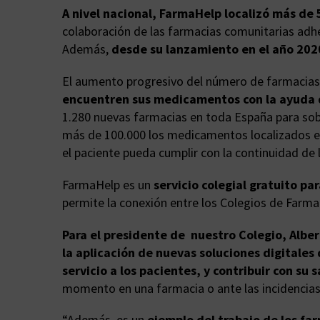
A nivel nacional, FarmaHelp localizó más d
colaboración de las farmacias comunitarias adhe
Además,
desde su lanzamiento en el año 202
El aumento progresivo del número de farmacias
encuentren sus medicamentos con la ayuda de
1.280 nuevas farmacias en toda España para sobr
más de 100.000 los medicamentos localizados en
el paciente pueda cumplir con la continuidad de 
FarmaHelp es un
servicio colegial gratuito pa
permite la conexión entre los Colegios de Farmac
Para el presidente de nuestro Colegio, Alber
la aplicación de nuevas soluciones digitale
servicio a los pacientes, y contribuir con su 
momento en una farmacia o ante las incidencia
“Además, es un
ejemplo del trabajo de los far