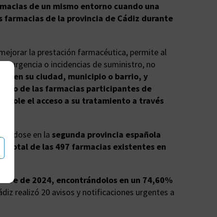
farmacias de un mismo entorno cuando una
 farmacias de la provincia de Cádiz durante
mejorar la prestación farmacéutica, permite al
r urgencia o incidencias de suministro, no
or, en su ciudad, municipio o barrio, y
resto de las farmacias participantes de
tándole el acceso a su tratamiento a través
tiéndose en la
segunda provincia española
l total
de las 497 farmacias existentes en
embre de 2024, encontrándolos en un 74,60%
iz realizó 20 avisos y notificaciones urgentes a