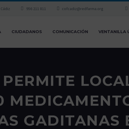
, Cádiz
956 211 811
cofcadiz@redfarma.org
A
CIUDADANOS
COMUNICACIÓN
VENTANILLA 
PERMITE LOCA
00 MEDICAMENTO
AS GADITANAS E