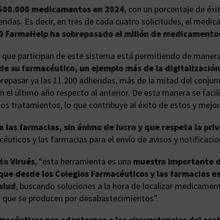
e 500.000 medicamentos en 2024
, con un porcentaje de éxi
ridas. Es decir, en tres de cada cuatro solicitudes, el med
0 FarmaHelp ha sobrepasado el millón de medicamentos 
 que participan de este sistema está permitiendo de maner
 su farmacéutico, un ejemplo más de la digitalización
epasar ya las 11.200 adheridas, más de la mitad del conjunt
 el último año respecto al anterior. De esta manera se fac
los tratamientos, lo que contribuye al éxito de estos y mejor
ra las farmacias, sin ánimo de lucro y que respeta la pr
éuticos y las farmacias para el envío de avisos y notificaci
to Virués
, “esta herramienta es una
muestra importante de
s que desde los Colegios Farmacéuticos y las farmacias 
salud
, buscando soluciones a la hora de localizar medicame
s que se producen por desabastecimientos”.
macéuticos por adaptarnos a las circunstancias del sect