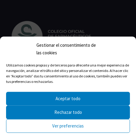
Gestionar el consentimiento de
las cookies
Utilizamos cookies propias y de terceros para ofrecerte una mejor experiencia de
Calle Isabel la Católica, 22
navegación, analizar el tráfico del sitio y personalizar el contenido. Al hacer clic
en “Aceptar todo” das tu consentimiento al uso de cookies, también puedes ver
11004 Cádiz
tus preferencias o rechazarlas.
Correo:
cofcadiz@redfarma.org
Aceptar todo
Teléfono:
956 211 811
Rechazar todo
Horario de lunes a jueves:
Mañanas: 09:00-14:00
Ver preferencias
Tardes: 17:00-19:00