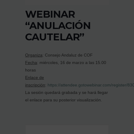
WEBINAR
“ANULACIÓN
CAUTELAR”
Organiza
: Consejo Andaluz de COF
Fecha
: miércoles, 16 de marzo a las 15.00
horas
Enlace de
inscripción
:
https://attendee.gotowebinar.com/register/
La sesión quedará grabada y se hará llegar
el enlace para su posterior visualización.