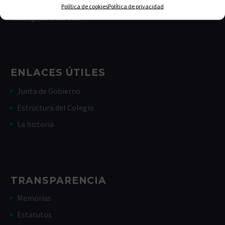
Viernes de 9:00-14:00
Política de cookies
Política de privacidad
Julio, agosto: 9:00 a 14:00 h
ENLACES ÚTILES
Junta de Gobierno
Estructura del Colegio
La historia
TRANSPARENCIA
Memorias
Estatutos