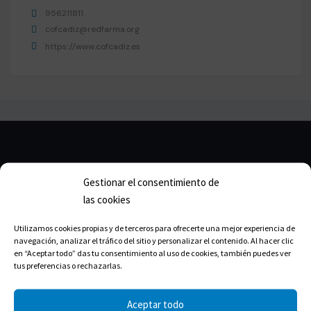
956211811
cofcadiz@redfarma.org
https:://www.cofcadiz.es
Gestionar el consentimiento de
las cookies
Utilizamos cookies propias y de terceros para ofrecerte una mejor experiencia de
navegación, analizar el tráfico del sitio y personalizar el contenido. Al hacer clic
en “Aceptar todo” das tu consentimiento al uso de cookies, también puedes ver
tus preferencias o rechazarlas.
Aceptar todo
Calle Isabel la Católica, 22