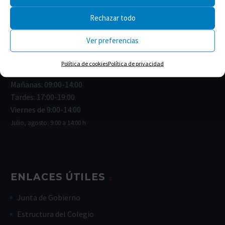
11004 Cádiz
Rechazar todo
Correo:
cofcadiz@redfarma.org
Ver preferencias
Teléfono:
956 211 811
Política de cookies
Política de privacidad
Horario de lunes a jueves:
Mañanas: 09:00-14:00
Tardes: 17:00-19:00
Viernes de 9:00-14:00
Julio, agosto: 9:00 a 14:00 h
ENLACES ÚTILES
Junta de Gobierno
Estructura del Colegio