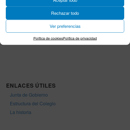
Teléfono:
956 211 811
Rechazar todo
Horario de lunes a jueves:
Mañanas: 09:00-14:00
Ver preferencias
Tardes: 17:00-19:00
Viernes de 9:00-14:00
Política de cookies
Política de privacidad
Julio, agosto: 9:00 a 14:00 h
ENLACES ÚTILES
Junta de Gobierno
Estructura del Colegio
La historia