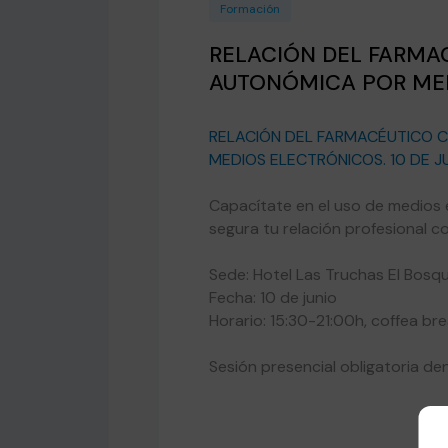
Formación
RELACIÓN DEL FARMA
AUTONÓMICA POR ME
RELACIÓN DEL FARMACÉUTICO 
MEDIOS ELECTRÓNICOS. 10 DE J
Capacítate en el uso de medios 
segura tu relación profesional c
Sede: Hotel Las Truchas El Bosq
Fecha: 10 de junio
Horario: 15:30-21:00h, coffea br
Sesión presencial obligatoria d