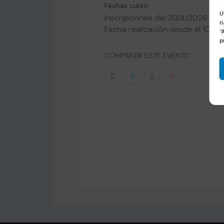
Fechas curso
U
Inscripciones del 30/4/2026 al 
n
Fecha realización desde el 10/6
“
p
COMPARTIR ESTE EVENTO