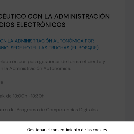
CÉUTICO CON LA ADMINISTRACIÓN
DIOS ELECTRÓNICOS
CON LA ADMINISTRACIÓN AUTONÓMICA POR
UNIO. SEDE HOTEL LAS TRUCHAS (EL BOSQUE)
electrónicos para gestionar de forma eficiente y
on la Administración Autonómica.
ue
eak de 18:00h -18:30h
entro del Programa de Competencias Digitales
Gestionar el consentimiento de las cookies