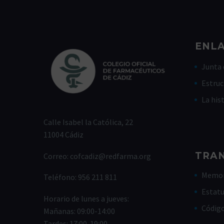
ENLA
Junta 
Estruc
La his
Calle Isabel la Católica, 22
11004 Cádiz
TRA
Correo:
cofcadiz@redfarma.org
Memor
Teléfono:
956 211 811
Estat
Horario de lunes a jueves:
Códig
Mañanas: 09:00-14:00
Tardes: 17:00-19:00