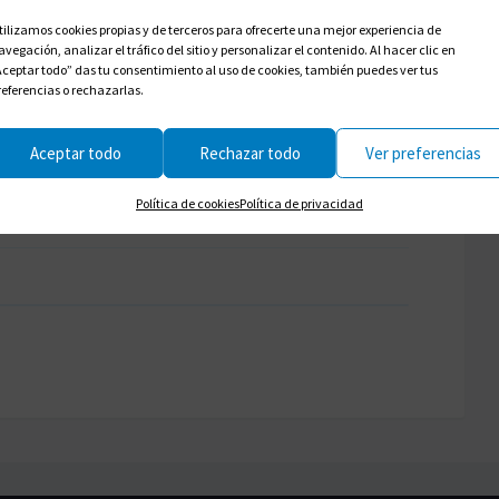
tilizamos cookies propias y de terceros para ofrecerte una mejor experiencia de
5/5/2026
avegación, analizar el tráfico del sitio y personalizar el contenido. Al hacer clic en
/2026 hasta el 10/6/2026
Aceptar todo” das tu consentimiento al uso de cookies, también puedes ver tus
referencias o rechazarlas.
Exportación + iCal / Outlook
Aceptar todo
Rechazar todo
Ver preferencias
+ Añadir Google Calendar
Política de cookies
Política de privacidad