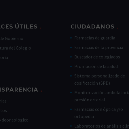
CES ÚTILES
CIUDADANOS
Farmacias de guardia
de Gobierno
Farmacias de la provincia
tura del Colegio
Buscador de colegiados
toria
Promoción de la salud
Sistema personalizado de
dosificación (SPD)
NSPARENCIA
Monitorización ambulatoria
presión arterial
ias
Farmacias con óptica y/o
utos
ortopedia
o deontológico
Laboratorios de análisis clí