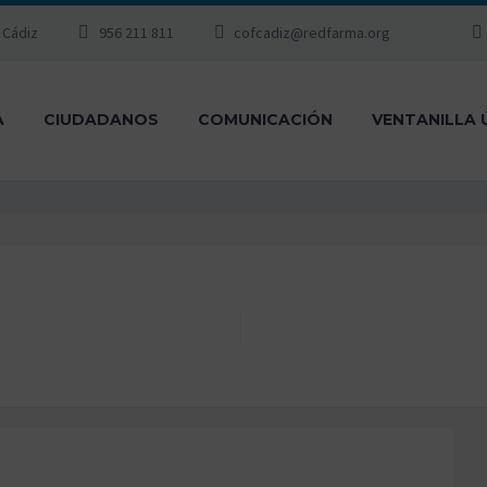
, Cádiz
956 211 811
cofcadiz@redfarma.org
A
CIUDADANOS
COMUNICACIÓN
VENTANILLA 