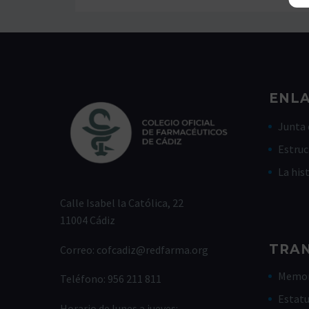
ENLA
Junta 
Estruc
La his
Calle Isabel la Católica, 22
11004 Cádiz
TRA
Correo:
cofcadiz@redfarma.org
Memor
Teléfono:
956 211 811
Estat
Horario de lunes a jueves: