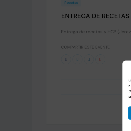
Recetas
ENTREGA DE RECETAS
Entrega de recetas y HCP (Jerez,
COMPARTIR ESTE EVENTO
U
n
“
p