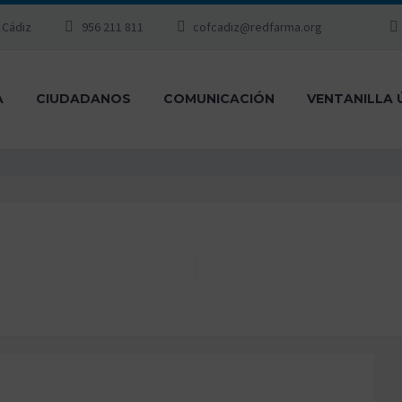
, Cádiz
956 211 811
cofcadiz@redfarma.org
A
CIUDADANOS
COMUNICACIÓN
VENTANILLA 