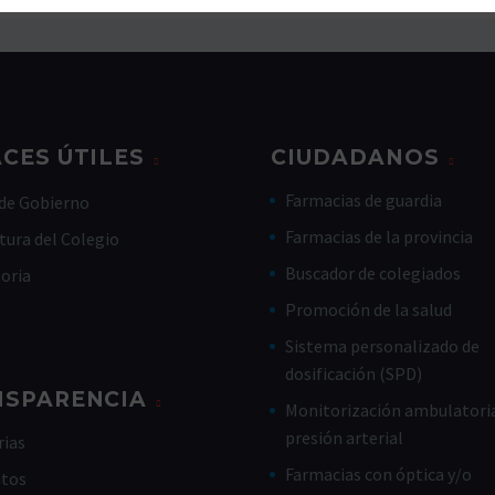
CES ÚTILES
CIUDADANOS
Farmacias de guardia
de Gobierno
Farmacias de la provincia
tura del Colegio
Buscador de colegiados
toria
Promoción de la salud
Sistema personalizado de
dosificación (SPD)
NSPARENCIA
Monitorización ambulatoria
presión arterial
ias
Farmacias con óptica y/o
utos