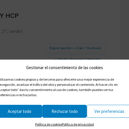
 Y HCP
 2ª, tarde)
Exportación + iCal / Outlook
+ Añadir Google Calendar
Gestionar el consentimiento de las cookies
tilizamos cookies propias y de terceros para ofrecerte una mejor experiencia de
avegación, analizar el tráfico del sitio y personalizar el contenido. Al hacer clic en
Aceptar todo” das tu consentimiento al uso de cookies, también puedes ver tus
referencias o rechazarlas.
Aceptar todo
Rechazar todo
Ver preferencias
Política de cookies
Política de privacidad