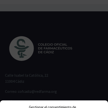
Calle Isabel la Católica, 22
11004 Cádiz
Correo:
cofcadiz@redfarma.org
Teléfono:
956 211 811
Gestionar el consentimiento de