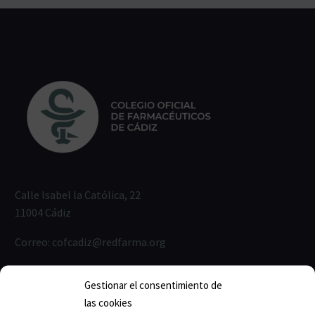
Calle Isabel la Católica, 22
11004 Cádiz
Correo:
cofcadiz@redfarma.org
Teléfono:
956 211 811
Gestionar el consentimiento de
Horario de lunes a jueves:
las cookies