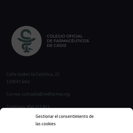
Calle Isabel la Católica, 22
11004 Cádiz
Correo:
cofcadiz@redfarma.org
Teléfono:
956 211 811
Gestionar el consentimiento de
Horario de lunes a jueves:
las cookies
Mañanas: 09:00-14:00