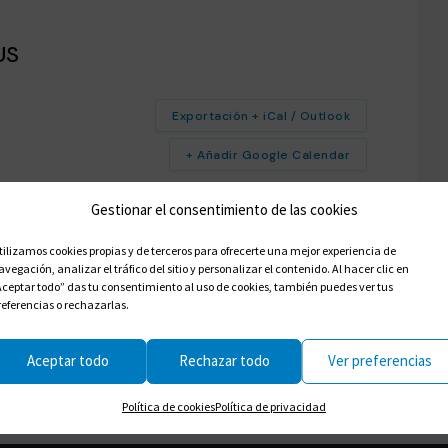
US
Exportación + iCal / Outlook
+ Añadir Google Calendar
Gestionar el consentimiento de las cookies
tilizamos cookies propias y de terceros para ofrecerte una mejor experiencia de
avegación, analizar el tráfico del sitio y personalizar el contenido. Al hacer clic en
Aceptar todo” das tu consentimiento al uso de cookies, también puedes ver tus
referencias o rechazarlas.
Aceptar todo
Rechazar todo
Ver preferencias
Política de cookies
Política de privacidad