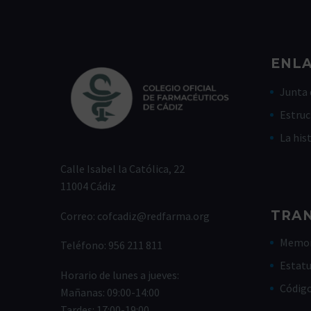
ENLA
Junta 
Estruc
La his
Calle Isabel la Católica, 22
11004 Cádiz
TRA
Correo:
cofcadiz@redfarma.org
Memor
Teléfono:
956 211 811
Estat
Horario de lunes a jueves:
Códig
Mañanas: 09:00-14:00
Tardes: 17:00-19:00