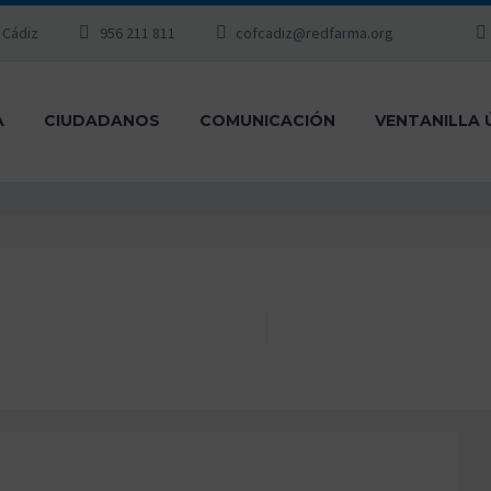
, Cádiz
956 211 811
cofcadiz@redfarma.org
A
CIUDADANOS
COMUNICACIÓN
VENTANILLA 