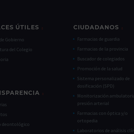
CES ÚTILES
CIUDADANOS
Farmacias de guardia
de Gobierno
Farmacias de la provincia
tura del Colegio
Buscador de colegiados
toria
Promoción de la salud
Sistema personalizado de
dosificación (SPD)
NSPARENCIA
Monitorización ambulatoria
presión arterial
ias
Farmacias con óptica y/o
utos
ortopedia
o deontológico
Laboratorios de análisis clí