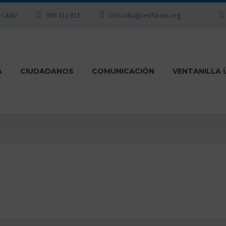
, Cádiz
956 211 811
cofcadiz@redfarma.org
A
CIUDADANOS
COMUNICACIÓN
VENTANILLA 