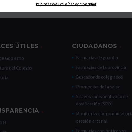
Política de cookies
Política de privacidad
CES ÚTILES
CIUDADANOS
Farmacias de guardia
de Gobierno
Farmacias de la provincia
tura del Colegio
Buscador de colegiados
toria
Promoción de la salud
Sistema personalizado de
dosificación (SPD)
NSPARENCIA
Monitorización ambulatoria
presión arterial
ias
Farmacias con óptica y/o
utos