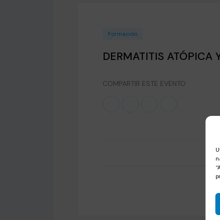
Formación
DERMATITIS ATÓPICA 
COMPARTIR ESTE EVENTO
U
n
“
p