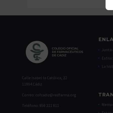
ENLA
Junta 
Estruc
La his
Calle Isabel la Católica, 22
11004 Cádiz
TRA
Correo:
cofcadiz@redfarma.org
Memor
Teléfono:
956 211 811
Estat