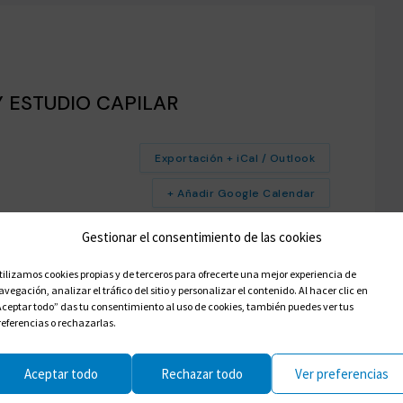
Y ESTUDIO CAPILAR
Exportación + iCal / Outlook
+ Añadir Google Calendar
Gestionar el consentimiento de las cookies
tilizamos cookies propias y de terceros para ofrecerte una mejor experiencia de
avegación, analizar el tráfico del sitio y personalizar el contenido. Al hacer clic en
Aceptar todo” das tu consentimiento al uso de cookies, también puedes ver tus
referencias o rechazarlas.
Aceptar todo
Rechazar todo
Ver preferencias