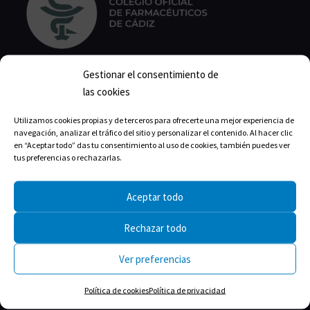
Gestionar el consentimiento de
Calle Isabel la Católica, 22
las cookies
11004 Cádiz
Utilizamos cookies propias y de terceros para ofrecerte una mejor experiencia de
navegación, analizar el tráfico del sitio y personalizar el contenido. Al hacer clic
Correo:
cofcadiz@redfarma.org
en “Aceptar todo” das tu consentimiento al uso de cookies, también puedes ver
tus preferencias o rechazarlas.
Teléfono:
956 211 811
Horario de lunes a jueves:
Aceptar todo
Mañanas: 09:00-14:00
Rechazar todo
Tardes: 17:00-19:00
Viernes de 9:00-14:00
Ver preferencias
Julio, agosto: 9:00 a 14:00 h
Política de cookies
Política de privacidad