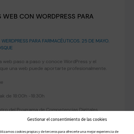
S WEB CON WORDPRESS PARA
 WERDPRESS PARA FARMACÉUTICOS. 25 DE MAYO.
OSQUE
na web paso a paso y conoce WordPress y el
s que una web puede aportarte profesionalmente.
ue
eak de 18:00h -18:30h
entro del Programa de Competencias Digitales
Gestionar el consentimiento de las cookies
5/5/2026
/2026 hasta el 25/5/2026
tilizamos cookies propias y de terceros para ofrecerte una mejor experiencia de