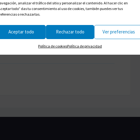
avegación, analizar el tráfico del sitio y personalizar el contenido. Al hacer clic en
Aceptar todo” das tu consentimiento al uso de cookies, también puedes ver tus
referencias o rechazarlas.
Exportación + iCal / Outlook
+ Añadir Google Calendar
Aceptar todo
Rechazar todo
Ver preferencias
Política de cookies
Política de privacidad