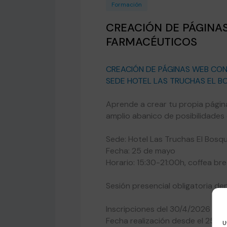
Formación
CREACIÓN DE PÁGINA
FARMACÉUTICOS
CREACIÓN DE PÁGINAS WEB CON
SEDE HOTEL LAS TRUCHAS EL B
Aprende a crear tu propia pági
amplio abanico de posibilidade
Sede: Hotel Las Truchas El Bosq
Fecha: 25 de mayo
Horario: 15:30-21:00h, coffea br
Sesión presencial obligatoria d
Inscripciones del 30/4/2026 al 
Fecha realización desde el 25/5
U