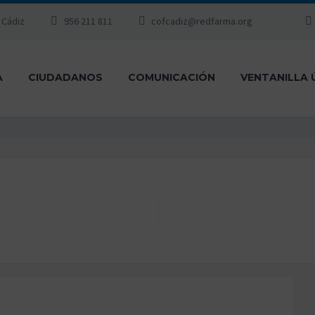
, Cádiz
956 211 811
cofcadiz@redfarma.org
A
CIUDADANOS
COMUNICACIÓN
VENTANILLA 