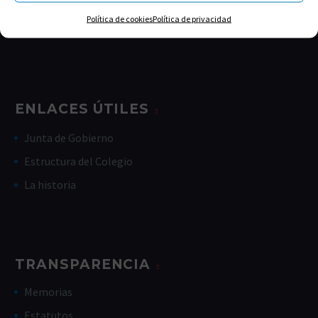
Viernes de 9:00-14:00
Política de cookies
Política de privacidad
Julio, agosto: 9:00 a 14:00 h
ENLACES ÚTILES
Junta de Gobierno
Estructura del Colegio
La historia
TRANSPARENCIA
Memorias
Estatutos