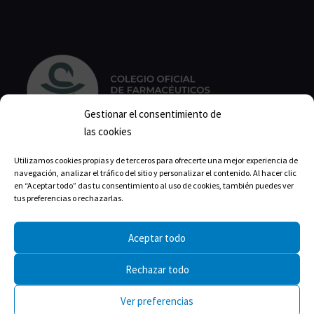
Gestionar el consentimiento de
las cookies
Utilizamos cookies propias y de terceros para ofrecerte una mejor experiencia de
Calle Isabel la Católica, 22
navegación, analizar el tráfico del sitio y personalizar el contenido. Al hacer clic
11004 Cádiz
en “Aceptar todo” das tu consentimiento al uso de cookies, también puedes ver
tus preferencias o rechazarlas.
Correo:
cofcadiz@redfarma.org
Aceptar todo
Teléfono:
956 211 811
Rechazar todo
Horario de lunes a jueves:
Mañanas: 09:00-14:00
Ver preferencias
Tardes: 17:00-19:00