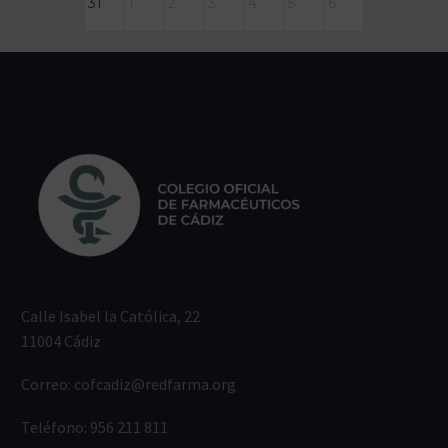
31
1
2
3
4
5
6
Calle Isabel la Católica, 22
11004 Cádiz
Correo:
cofcadiz@redfarma.org
Teléfono:
956 211 811