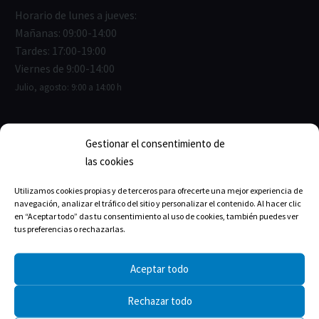
Horario de lunes a jueves:
Mañanas: 09:00-14:00
Tardes: 17:00-19:00
Viernes de 9:00-14:00
Julio, agosto: 9:00 a 14:00 h
Gestionar el consentimiento de
las cookies
ENLACES ÚTILES
Utilizamos cookies propias y de terceros para ofrecerte una mejor experiencia de
Junta de Gobierno
navegación, analizar el tráfico del sitio y personalizar el contenido. Al hacer clic
Estructura del Colegio
en “Aceptar todo” das tu consentimiento al uso de cookies, también puedes ver
tus preferencias o rechazarlas.
La historia
Aceptar todo
Rechazar todo