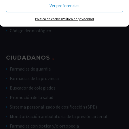
TRANSPARENCIA
Ver preferencias
Memorias
Política de cookies
Política de privacidad
Estatutos
Código deontológico
CIUDADANOS
Farmacias de guardia
Farmacias de la provincia
Buscador de colegiados
Promoción de la salud
Sistema personalizado de dosificación (SPD)
Monitorización ambulatoria de la presión arterial
Farmacias con óptica y/o ortopedia