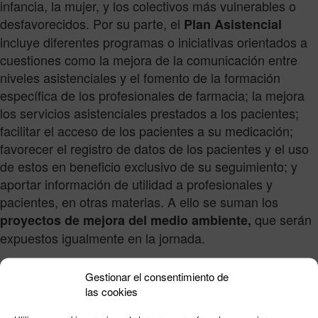
infancia, la mujer, y los colectivos más vulnerables o
desfavorecidos. Por su parte, el
Plan Asistencial
incluye diferentes programas o iniciativas orientados a
cuestiones como la mejora de la comunicación entre
niveles asistenciales y el fomento de la formación
específica de los profesionales de farmacia; la mejora
los servicios asistenciales prestados a los pacientes;
facilitar el acceso de los pacientes a su medicación;
favorecer el registro de datos de los pacientes y el uso
de estos en beneficio exclusivo de su seguimiento; y
aportar información de utilidad a profesionales y
pacientes, en otras materias. A ello se suman los
que serán
proyectos de mejora del medio ambiente,
expuestos igualmente en la jornada.
El evento es
a todas las
abierto y gratuito
Gestionar el consentimiento de
asociaciones de pacientes, entidades sociales,
las cookies
fundaciones, ONGs, y otros colectivos de interés de la