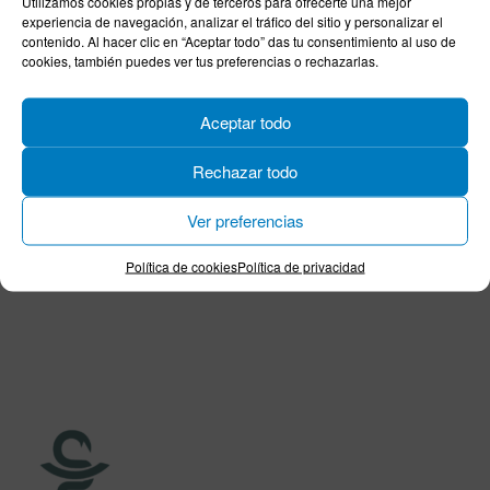
Utilizamos cookies propias y de terceros para ofrecerte una mejor
provincia de Cádiz, así como a los ciudadanos en
experiencia de navegación, analizar el tráfico del sitio y personalizar el
general. Para ello es necesario
confirmar previamente
contenido. Al hacer clic en “Aceptar todo” das tu consentimiento al uso de
cookies, también puedes ver tus preferencias o rechazarlas.
AQUÍ.
Compartir en:
Aceptar todo
Rechazar todo
Ver preferencias
Política de cookies
Política de privacidad