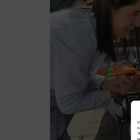
U
n
“
p