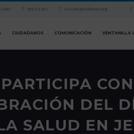
, Cádiz
956 211 811
cofcadiz@redfarma.org
A
CIUDADANOS
COMUNICACIÓN
VENTANILLA 
 PARTICIPA CO
EBRACIÓN DEL D
LA SALUD EN J