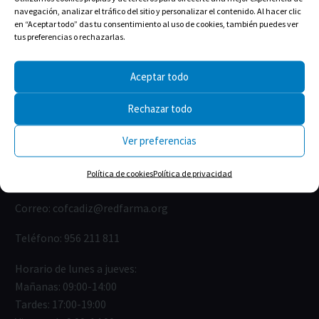
navegación, analizar el tráfico del sitio y personalizar el contenido. Al hacer clic
en “Aceptar todo” das tu consentimiento al uso de cookies, también puedes ver
tus preferencias o rechazarlas.
Aceptar todo
Rechazar todo
Ver preferencias
Calle Isabel la Católica, 22
Política de cookies
Política de privacidad
11004 Cádiz
Correo:
cofcadiz@redfarma.org
Teléfono:
956 211 811
Horario de lunes a jueves:
Mañanas: 09:00-14:00
Tardes: 17:00-19:00