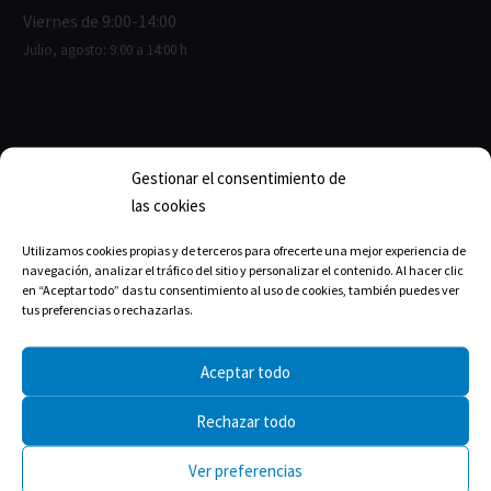
Viernes de 9:00-14:00
Julio, agosto: 9:00 a 14:00 h
ENLACES ÚTILES
Gestionar el consentimiento de
las cookies
Junta de Gobierno
Estructura del Colegio
Utilizamos cookies propias y de terceros para ofrecerte una mejor experiencia de
navegación, analizar el tráfico del sitio y personalizar el contenido. Al hacer clic
La historia
en “Aceptar todo” das tu consentimiento al uso de cookies, también puedes ver
tus preferencias o rechazarlas.
Aceptar todo
TRANSPARENCIA
Rechazar todo
Memorias
Ver preferencias
Estatutos