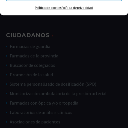
Política de cookies
Política de privacidad
Código deontológico
CIUDADANOS
Farmacias de guardia
Farmacias de la provincia
Buscador de colegiados
Promoción de la salud
Sistema personalizado de dosificación (SPD)
Monitorización ambulatoria de la presión arterial
Farmacias con óptica y/o ortopedia
Laboratorios de análisis clínicos
Asociaciones de pacientes