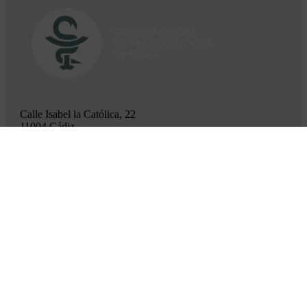
Calle Isabel la Católica, 22
11004 Cádiz
Correo:
cofcadiz@redfarma.org
Teléfono:
956 211 811
Horario de lunes a jueves:
Mañanas: 09:00-14:00
Tardes: 17:00-19:00
Viernes de 9:00-14:00
Julio, agosto: 9:00 a 14:00 h
Enlaces útiles