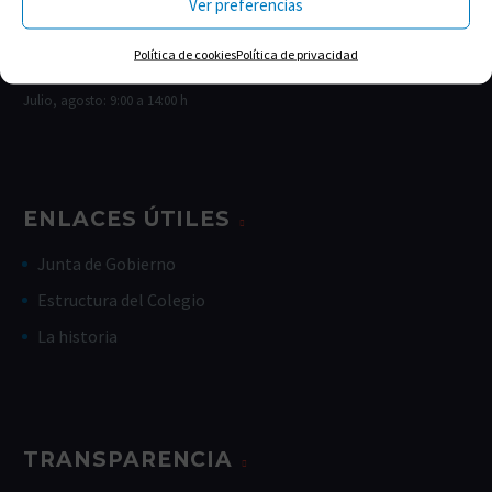
Ver preferencias
Mañanas: 09:00-14:00
Tardes: 17:00-19:00
Política de cookies
Política de privacidad
Viernes de 9:00-14:00
Julio, agosto: 9:00 a 14:00 h
ENLACES ÚTILES
Junta de Gobierno
Estructura del Colegio
La historia
TRANSPARENCIA