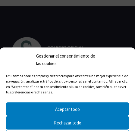
Gestionar el consentimiento de
las cookies
Utilizamos cookies propias y de terceros para ofrecerte una mejor experiencia de
navegación, analizar el tráfico del sitio y personalizar el contenido. Al hacer clic
Calle Isabel la Católica, 22
en “Aceptar todo” das tu consentimiento al uso de cookies, también puedes ver
tus preferencias o rechazarlas.
11004 Cádiz
Correo:
cofcadiz@redfarma.org
Aceptar todo
Teléfono:
956 211 811
Rechazar todo
Horario de lunes a jueves: