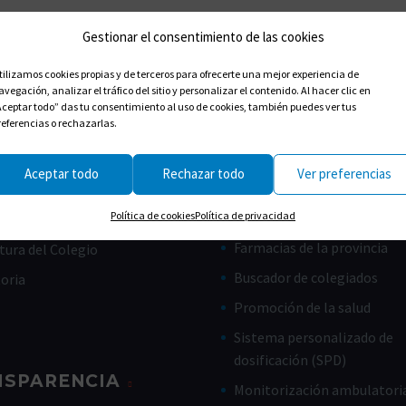
Gestionar el consentimiento de las cookies
tilizamos cookies propias y de terceros para ofrecerte una mejor experiencia de
avegación, analizar el tráfico del sitio y personalizar el contenido. Al hacer clic en
Aceptar todo” das tu consentimiento al uso de cookies, también puedes ver tus
referencias o rechazarlas.
Aceptar todo
Rechazar todo
Ver preferencias
CES ÚTILES
CIUDADANOS
Política de cookies
Política de privacidad
Farmacias de guardia
de Gobierno
Farmacias de la provincia
tura del Colegio
Buscador de colegiados
toria
Promoción de la salud
Sistema personalizado de
dosificación (SPD)
NSPARENCIA
Monitorización ambulatoria