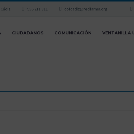
, Cádiz
956 211 811
cofcadiz@redfarma.org
A
CIUDADANOS
COMUNICACIÓN
VENTANILLA 