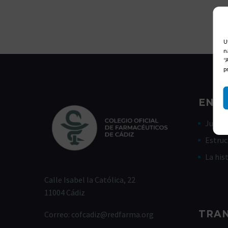
U
n
“
p
ENLA
Junta 
Estruc
La his
Calle Isabel la Católica, 22
11004 Cádiz
TRA
Correo:
cofcadiz@redfarma.org