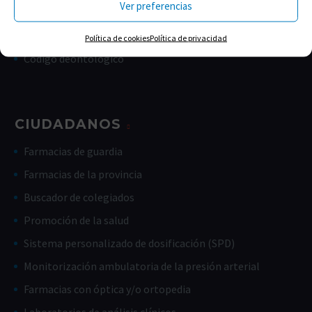
Ver preferencias
Memorias
Estatutos
Política de cookies
Política de privacidad
Código deontológico
CIUDADANOS
Farmacias de guardia
Farmacias de la provincia
Buscador de colegiados
Promoción de la salud
Sistema personalizado de dosificación (SPD)
Monitorización ambulatoria de la presión arterial
Farmacias con óptica y/o ortopedia