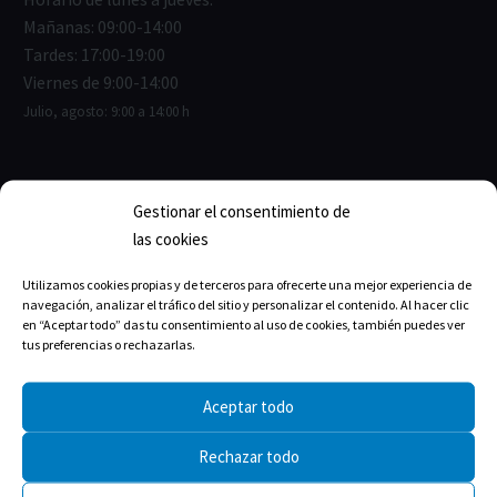
Mañanas: 09:00-14:00
Tardes: 17:00-19:00
Viernes de 9:00-14:00
Julio, agosto: 9:00 a 14:00 h
Gestionar el consentimiento de
ENLACES ÚTILES
las cookies
Junta de Gobierno
Utilizamos cookies propias y de terceros para ofrecerte una mejor experiencia de
navegación, analizar el tráfico del sitio y personalizar el contenido. Al hacer clic
Estructura del Colegio
en “Aceptar todo” das tu consentimiento al uso de cookies, también puedes ver
tus preferencias o rechazarlas.
La historia
Aceptar todo
Rechazar todo
TRANSPARENCIA