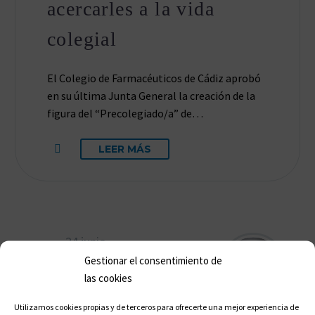
acercarles a la vida
colegial
El Colegio de Farmacéuticos de Cádiz aprobó
en su última Junta General la creación de la
figura del “Precolegiado/a” de…
LEER MÁS
24 junio
15:05
Gestionar el consentimiento de
las cookies
Utilizamos cookies propias y de terceros para ofrecerte una mejor experiencia de