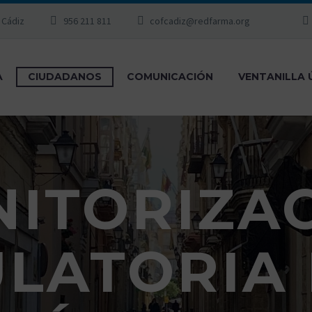
, Cádiz
956 211 811
cofcadiz@redfarma.org
A
CIUDADANOS
COMUNICACIÓN
VENTANILLA 
ITORIZA
LATORIA 