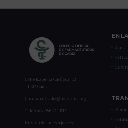
ENLA
Junta 
Estruc
La his
Calle Isabel la Católica, 22
11004 Cádiz
TRA
Correo:
cofcadiz@redfarma.org
Memor
Teléfono:
956 211 811
Estat
Horario de lunes a jueves: