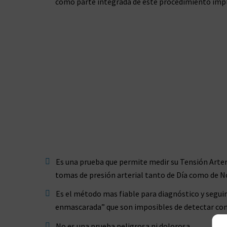
como parte integrada de este procedimiento impl
Es una prueba que permite medir su Tensión Arteri
tomas de presión arterial tanto de Día como de N
Es el método mas fiable para diagnóstico y seguim
enmascarada” que son imposibles de detectar con l
No es una prueba peligrosa ni dolorosa.