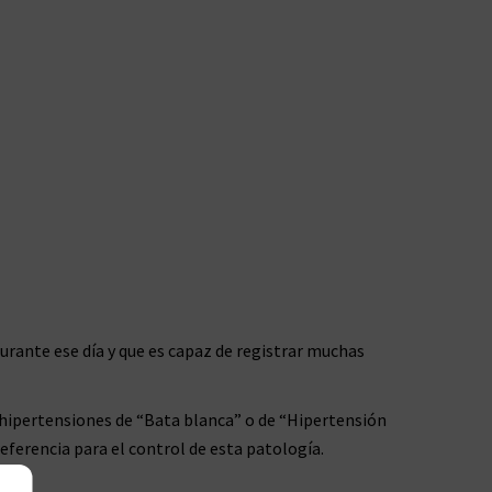
durante ese día y que es capaz de registrar muchas
s hipertensiones de “Bata blanca” o de “Hipertensión
eferencia para el control de esta patología.