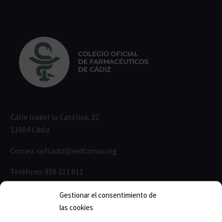
Calle Isabel la Católica, 22
11004 Cádiz
Correo:
cofcadiz@redfarma.org
Teléfono:
956 211 811
Horario de lunes a jueves:
Gestionar el consentimiento de
Mañanas: 09:00-14:00
las cookies
Tardes: 17:00-19:00