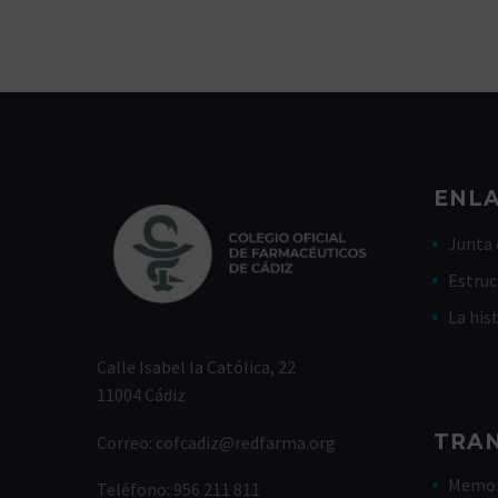
ENLA
Junta 
Estruc
La his
Calle Isabel la Católica, 22
11004 Cádiz
TRA
Correo:
cofcadiz@redfarma.org
Memor
Teléfono:
956 211 811