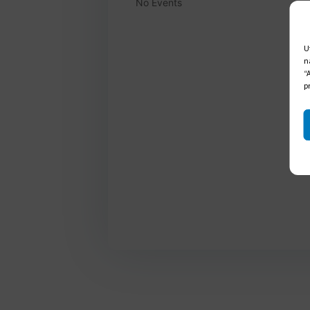
No Events
U
n
“
p