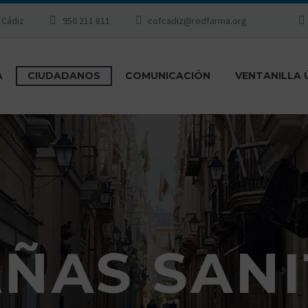
, Cádiz
956 211 811
cofcadiz@redfarma.org
A
CIUDADANOS
COMUNICACIÓN
VENTANILLA 
ÑAS SANI