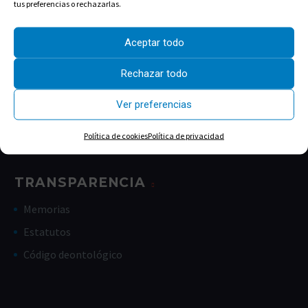
tus preferencias o rechazarlas.
ENLACES ÚTILES
Aceptar todo
Junta de Gobierno
Rechazar todo
Estructura del Colegio
La historia
Ver preferencias
Política de cookies
Política de privacidad
TRANSPARENCIA
Memorias
Estatutos
Código deontológico