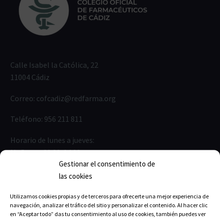
Calle Isabel la Católica, 22
11004 Cádiz
Correo:
cofcadiz@redfarma.org
Teléfono:
956 211 811
Horario de lunes a jueves:
Mañanas: 09:00-14:00
Gestionar el consentimiento de
Tardes: 17:00-19:00
las cookies
Viernes de 9:00-14:00
Julio, agosto: 9:00 a 14:00 h
Utilizamos cookies propias y de terceros para ofrecerte una mejor experiencia de
navegación, analizar el tráfico del sitio y personalizar el contenido. Al hacer clic
en “Aceptar todo” das tu consentimiento al uso de cookies, también puedes ver